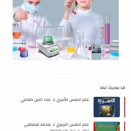
قد يعجبك ايضا
علم النفس الأسري د. علاء الدين كفافي
علم النفس التربوي د. محمد مصطفى
زيدان د. نبيل السمالوطي