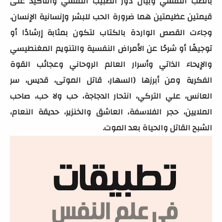
بالطب النفسي وبيان دور الطبيب النفسي والتأكيد على
قيمتين عظيمتين هما ضرورة الحب للبشر وإنسانية الإنسان.
وجاءت القصص الواردة بالكتاب لتكون بمثابة إرشادًا أو
توجيهًا أو شرحًا عن الأمراض النفسية والتنويم المغنطيسي
والإيحاء الذاتي وأسرار العالم الروحاني وعجائب القوة
الفكرية ومن أبرزها (السهار، قاتل الموتى، قديس، سر
العانس، علي التركي، انتحار الدجاجة، حب ولا حب، صاحب
الملايين، حجر الفلاسفة، العاشق والخنزير، حديقة النعام،
الشبح القاتل والحياة بعد الموت.