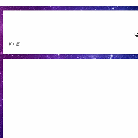
ي
(0)