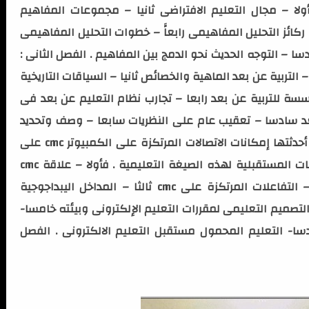
ولا – مجال التعليم الافتراضى ثانيا – مجموعات المفاهيم
 ركائز التحليل المفاهيمى رابعاًَ – خطوات التحليل المفاهيمى
 – التوجه الحديث نحو الدمج بين المفاهيم . الفصل الثانى :
– التربية عن بعد الماهية والخصائص ثانيا – السياقات التاريخية
ؤسسة للتربية عن بعد رابعا – تجارب نظام التعليم عن بعد فى
بعد سادسا – تعقيب عام على النظريات سابعا – وصف وتحديد
المجال . الفصل الثالث : تحليل للتغيرات التى أحدثتها إمكانات الاتصالات المرتكزة على الكمبيوتر cmc على
نظرية وممارسة التعليم الإلكترونى وللتوجهات المستقبلية لهذه الصيغة التعليمية . فأولا – علاقة cmc
بنظرية وممارسة التعلم الموجه ذاتيا ثانيا – التفاعلات المرتكزة على cmc ثالثا – المداخل اليبداجوجية
التصميم التعليمى لمقررات التعليم الإلكترونى وبيئته خامسا-
سا- التعليم المحمول مستقبل التعليم الالكترونى . الفصل