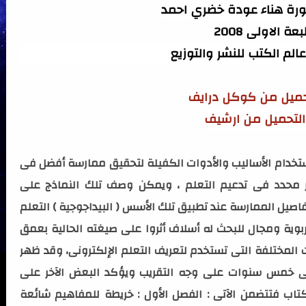
تورة هناء عودة خضري احمد
عة الاولى 2008
 عالم الكتب للنشر والتوزيع
تحميل من كوكل درايف
التحميل من ارشيف
ستخدام الأساليب والأدوات الكفيلة لتحقيق ممارسة أفضل فى
ور محدد فى تدعيم التعلم ، ويمكن وصف تلك النماذج على
ل الممارسة عند تطبيق تلك الأسس ( البيداجوجية ) التعلم
ربوية ومجال للبحث له أسلاف أثروا على صيغته الحالية بعمق
 المختلفة التى تستخدم لتعريف التعلم الإلكترونى، وقد ظهر
لى خمس سنوات على وجه التقريب ويؤكد البعض الآخر على
كتاب فتتضمن الآتى : الفصل الأول : خريطة للمفاهيم شائعة