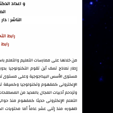
و اعداد الدك
الطب
الناشر : دار
رابط ال
رابط 
من خلالها على ممارسات التعليم والتعلم با
إطار نماذج تصف أين تقوم التكنولوجيا بد
مستوى الأسس البيداجوجية وعلى مستوى تفاصي
الإلكترونى كمفهوم وتكنولوجيا وكصيغة
ت
وتزدحم أدبيات المجال بالعديد من المصطلحات
التعلم الإلكترونى حديثا كمفهوم منذ حوا
ظهوره منذ إثنى عشر عاماًَ أما محتويات ال