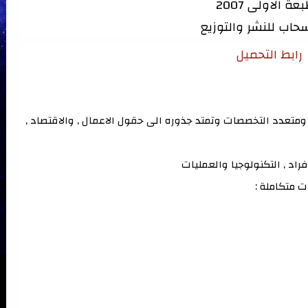
عة الاولى 2007
سحاب للنشر والتوزيع
رابط التحميل
هي حقل متخصص ونموذج اعمال منبثق وجديدة ومتعدد التخصصات وتمتد جذوره الى حقول الاعمال , والاقتصاد , 
اد , التكنولوجيا والعمليات 
ت متكاملة :