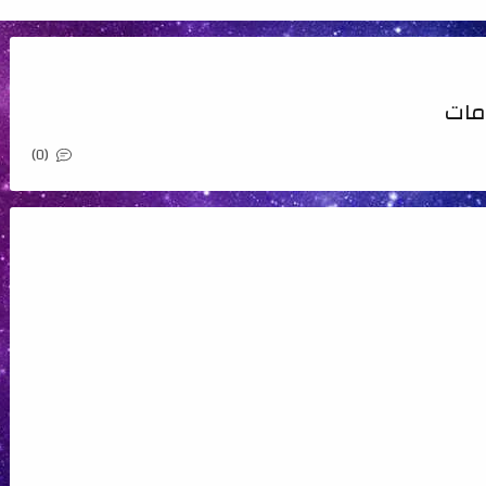
مات
(0)